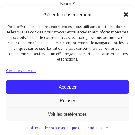
Nom
*
Gérer le consentement
E-mail
*
Pour offrir les meilleures expériences, nous utilisons des technologies
telles que les cookies pour stocker et/ou accéder aux informations des
appareils. Le fait de consentir à ces technologies nous permettra de
traiter des données telles que le comportement de navigation ou les ID
Site web
uniques sur ce site. Le fait de ne pas consentir ou de retirer son
consentement peut avoir un effet négatif sur certaines caractéristiques
et fonctions.
Gérer les services
Accepter
Refuser
© 2026 Les Gîtes de l'Orée du Bois. Tous droits
Voir les préférences
réservés.
Politique de cookies
Politique de confidentialité