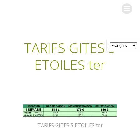
Aller
Les Gîtes de l'Orée du Bois
au
contenu
TARIFS GITES 5
ETOILES ter
TARIFS GITES 5 ETOILES ter