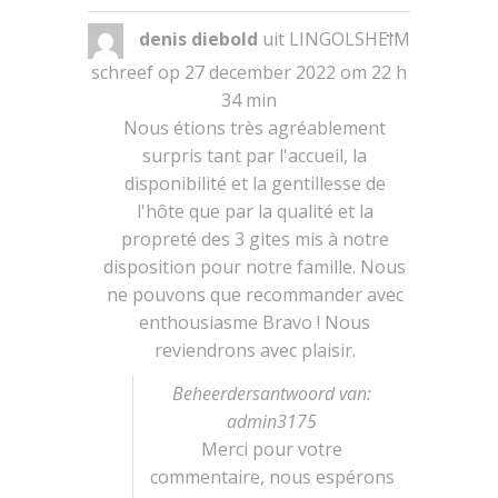
Wissel
...
denis diebold
uit
LINGOLSHEIM
deze
metabox.
schreef op
27 december 2022
om
22 h
34 min
Nous étions très agréablement
surpris tant par l'accueil, la
disponibilité et la gentillesse de
l'hôte que par la qualité et la
propreté des 3 gites mis à notre
disposition pour notre famille. Nous
ne pouvons que recommander avec
enthousiasme Bravo ! Nous
reviendrons avec plaisir.
Beheerdersantwoord van:
admin3175
Merci pour votre
commentaire, nous espérons