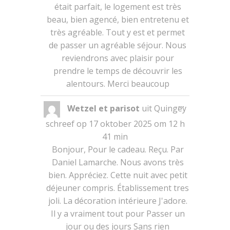
était parfait, le logement est très
beau, bien agencé, bien entretenu et
très agréable. Tout y est et permet
de passer un agréable séjour. Nous
reviendrons avec plaisir pour
prendre le temps de découvrir les
alentours. Merci beaucoup
Wissel
...
Wetzel et parisot
uit
Quingey
deze
metabox.
schreef op
17 oktober 2025
om
12 h
41 min
Bonjour, Pour le cadeau. Reçu. Par
Daniel Lamarche. Nous avons très
bien. Appréciez. Cette nuit avec petit
déjeuner compris. Établissement tres
joli. La décoration intérieure J'adore.
Il y a vraiment tout pour Passer un
jour ou des jours Sans rien