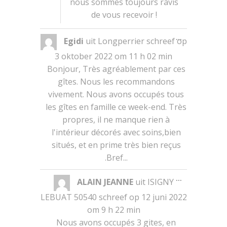
nous sommes toujours ravis
de vous recevoir !
Wissel
...
Egidi
uit
Longperrier
schreef op
deze
metabox.
3 oktober 2022
om
11 h 02 min
Bonjour, Très agréablement par ces
gîtes. Nous les recommandons
vivement. Nous avons occupés tous
les gîtes en famille ce week-end. Très
propres, il ne manque rien à
l'intérieur décorés avec soins,bien
situés, et en prime très bien reçus
.Bref...
Wissel
...
ALAIN JEANNE
uit
ISIGNY
deze
metabox.
LEBUAT 50540
schreef op
12 juni 2022
om
9 h 22 min
Nous avons occupés 3 gites, en