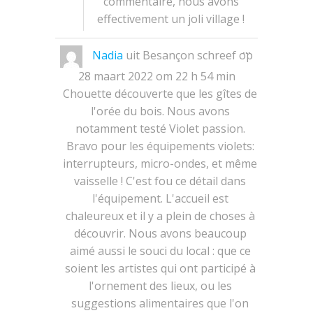
commentaire, nous avons
effectivement un joli village !
Wissel
...
Nadia
uit
Besançon
schreef op
deze
metabox.
28 maart 2022
om
22 h 54 min
Chouette découverte que les gîtes de
l'orée du bois. Nous avons
notamment testé Violet passion.
Bravo pour les équipements violets:
interrupteurs, micro-ondes, et même
vaisselle ! C'est fou ce détail dans
l'équipement. L'accueil est
chaleureux et il y a plein de choses à
découvrir. Nous avons beaucoup
aimé aussi le souci du local : que ce
soient les artistes qui ont participé à
l'ornement des lieux, ou les
suggestions alimentaires que l'on