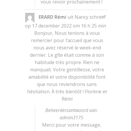
vous revoir prochainement !
Wissel
...
ERARD Rémi
uit
Nancy
schreef
deze
metabox.
op
17 december 2022
om
16 h 25 min
Bonjour, Nous tenions à vous
remercier pour l’accueil que vous
nous avez réservé le week-end
dernier. Le gîte était comme à son
habitude très propre. Rien ne
manquait. Votre gentillesse, votre
amabilité et votre disponibilité font
que nous reviendrons sans
hésitation. À très bientôt ! Florène et
Rémi
Beheerdersantwoord van:
admin3175
Merci pour votre message,