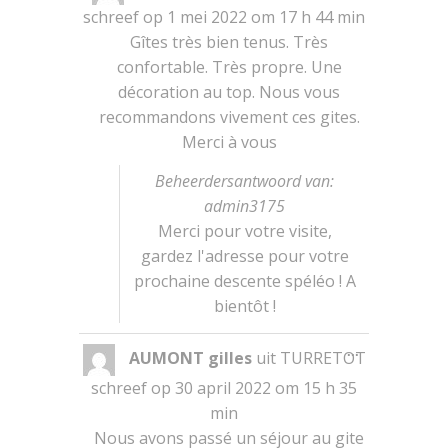
metabox.
schreef op
1 mei 2022
om
17 h 44 min
Gîtes très bien tenus. Très
confortable. Très propre. Une
décoration au top. Nous vous
recommandons vivement ces gites.
Merci à vous
Beheerdersantwoord van:
admin3175
Merci pour votre visite,
gardez l'adresse pour votre
prochaine descente spéléo ! A
bientôt !
Wissel
...
AUMONT gilles
uit
TURRETOT
deze
metabox.
schreef op
30 april 2022
om
15 h 35
min
Nous avons passé un séjour au gite