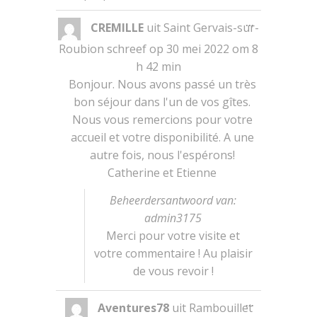
Wissel
...
CREMILLE
uit
Saint Gervais-sur-
deze
metabox.
Roubion
schreef op
30 mei 2022
om
8
h 42 min
Bonjour. Nous avons passé un très
bon séjour dans l'un de vos gîtes.
Nous vous remercions pour votre
accueil et votre disponibilité. A une
autre fois, nous l'espérons!
Catherine et Etienne
Beheerdersantwoord van:
admin3175
Merci pour votre visite et
votre commentaire ! Au plaisir
de vous revoir !
Wissel
...
Aventures78
uit
Rambouillet
deze