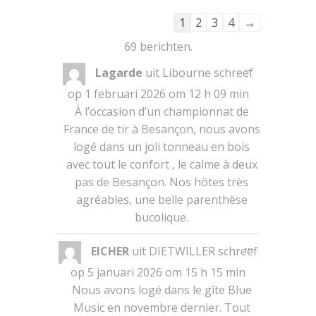
Navigatie
1
2
3
4
→
door
69 berichten.
de
Wissel
...
Lagarde
uit
Libourne
schreef
gastenboek-
deze
metabox.
lijst
op
1 februari 2026
om
12 h 09 min
À l’occasion d’un championnat de
France de tir à Besançon, nous avons
logé dans un joli tonneau en bois
avec tout le confort , le calme à deux
pas de Besançon. Nos hôtes très
agréables, une belle parenthèse
bucolique.
Wissel
...
EICHER
uit
DIETWILLER
schreef
deze
metabox.
op
5 januari 2026
om
15 h 15 min
Nous avons logé dans le gîte Blue
Music en novembre dernier. Tout