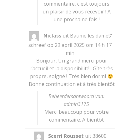
commentaire, c'est toujours
un plaisir de vous recevoir ! A
une prochaine fois !
Wissel
...
Niclass
uit
Baume les dames
deze
metabox.
schreef op
29 april 2025
om
14 h 17
min
Bonjour, Un grand merci pour
l’accueil et la disponibilité ! Gîte très
propre, soigné ! Très bien dormi
Bonne continuation et à très bientôt
Beheerdersantwoord van:
admin3175
Merci beaucoup pour votre
commentaire. A bientôt
Wissel
...
Scerri Rousset
uit
38600
deze