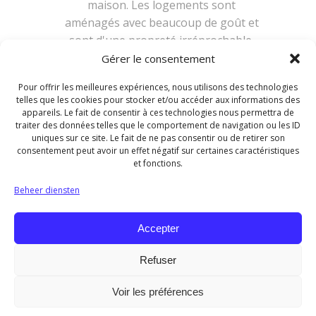
maison. Les logements sont
aménagés avec beaucoup de goût et
sont d'une propreté irréprochable.
On se sent comme chez soi. Tout est
Gérer le consentement
parfait. Cette adresse mérite d'être
Pour offrir les meilleures expériences, nous utilisons des technologies
connue.
telles que les cookies pour stocker et/ou accéder aux informations des
appareils. Le fait de consentir à ces technologies nous permettra de
Beheerdersantwoord:
traiter des données telles que le comportement de navigation ou les ID
Merci pour votre
uniques sur ce site. Le fait de ne pas consentir ou de retirer son
consentement peut avoir un effet négatif sur certaines caractéristiques
commentaire, au plaisir de
et fonctions.
vous revoir !
Beheer diensten
Navigatie
1
2
3
4
→
door
Accepter
de
gastenboek-
Refuser
lijst
© 2026 Les Gîtes de l'Orée du Bois. Tous droits
Voir les préférences
réservés.