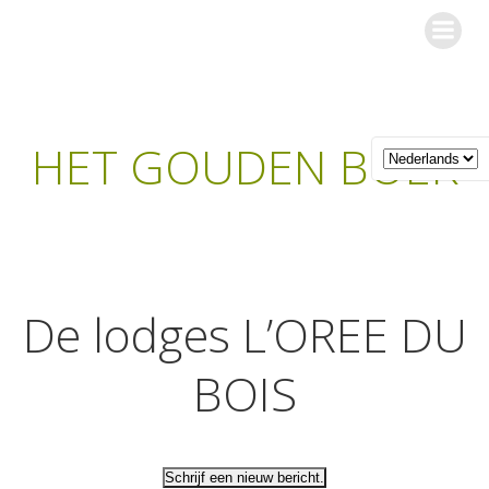
Ga
Les Gîtes de l'Orée du Bois
naar
de
inhoud
HET GOUDEN BOEK
De lodges L’OREE DU
BOIS