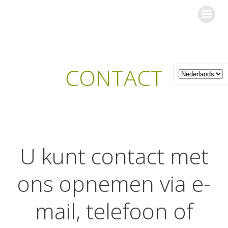
Ga
Les Gîtes de l'Orée du Bois
naar
de
inhoud
CONTACT
U kunt contact met
ons opnemen via e-
mail, telefoon of